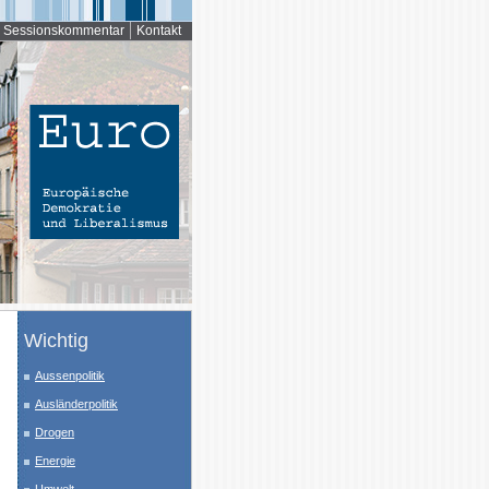
Sessionskommentar
Kontakt
Wichtig
Aussenpolitik
Ausländerpolitik
Drogen
Energie