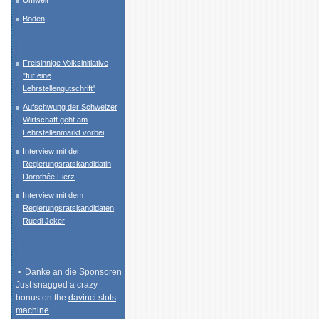
Umwelt
Boden
Freisinnige Volksinitiative
"für eine
Lehrstellengutschrift"
Aufschwung der Schweizer
n
Wirtschaft geht am
Lehrstellenmarkt vorbei
Interview mit der
Regierungsratskandidatin
Dorothée Fierz
Interview mit dem
Regierungsratskandidaten
Ruedi Jeker
• Danke an die Sponsoren
Just snagged a crazy
bonus on the
davinci slots
machine
.