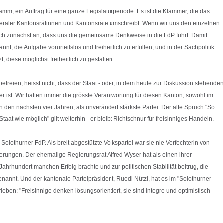
ramm, ein Auftrag für eine ganze Legislaturperiode. Es ist die Klammer, die das
liberaler Kantonsrätinnen und Kantonsräte umschreibt. Wenn wir uns den einzelnen
ch zunächst an, dass uns die gemeinsame Denkweise in die FdP führt. Damit
t, die Aufgabe vorurteilslos und freiheitlich zu erfüllen, und in der Sachpolitik
, diese möglichst freiheitlich zu gestalten.
freien, heisst nicht, dass der Staat - oder, in dem heute zur Diskussion stehende
er ist. Wir hatten immer die grösste Verantwortung für diesen Kanton, sowohl im
in den nächsten vier Jahren, als unverändert stärkste Partei. Der alte Spruch "So
Staat wie möglich" gilt weiterhin - er bleibt Richtschnur für freisinniges Handeln.
e Solothurner FdP. Als breit abgestützte Volkspartei war sie nie Verfechterin von
erungen. Der ehemalige Regierungsrat Alfred Wyser hat als einen ihrer
Jahrhundert manchen Erfolg brachte und zur politischen Stabilität beitrug, die
nannt. Und der kantonale Parteipräsident, Ruedi Nützi, hat es im "Solothurner
eben: "Freisinnige denken lösungsorientiert, sie sind integre und optimistisch