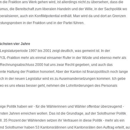
 die Fraktion ans Werk gehen wird, ist allerdings nicht zu übersehen, dass die
ismus, die Bereitschaft zum liberalen Handeln und der Wille, in der Sachpolitik wo
beralisieren, auch ein Konfliktpotential enthält. Man wird da und dort an Grenzen
stungsproben in der Fraktion und in der Partei führen.
nächsten vier Jahre
Legislaturperiode 1997 bis 2001 zeigt deutlich, was gemeint ist. In der
dP/JL-Fraktion mehr als einmal einsamer Rufer in der Wüste und ebenso mehr als
er Rechnungsabschluss 2000 hat uns zwar Recht gegeben, und auch das
nte Haltung der Fraktion honoriert. Aber der Kanton ist finanzpolitisch noch lange
uch in der neuen Legislatur wird es zu Auseinandersetzungen kommen. Ich gebe
t, wo es uns etwas besser geht, nehmen die Lohnforderungen des Personals
innige Politik haben wir - für die Wählerinnen und Wähler offenbar überzeugend -
hsten Jahren erreichen wollen. Das ist die Grundlage, auf der Solothurner Politik
 35 Prozent der Wählenden setzen ihr Vertrauen in diese Politik - mehr als ein
und Solothurner haben 53 Kantonsrätinnen und Kantonsräten den Auftrag erteilt, au