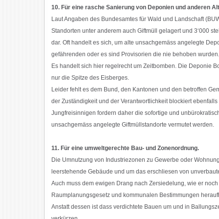
10. Für eine rasche Sanierung von Deponien und anderen Alt
Laut Angaben des Bundesamtes für Wald und Landschaft (BUWA
Standorten unter anderem auch Giftmüll gelagert und 3‘000 ste
dar. Oft handelt es sich, um alte unsachgemäss angelegte De
gefährenden oder es sind Provisorien die nie behoben wurden. V
Es handelt sich hier regelrecht um Zeitbomben. Die Deponie Bon
nur die Spitze des Eisberges.
Leider fehlt es dem Bund, den Kantonen und den betroffen Gem
der Zuständigkeit und der Verantwortlichkeit blockiert ebenfall
Jungfreisinnigen fordern daher die sofortige und unbürokratis
unsachgemäss angelegte Giftmüllstandorte vermutet werden.
11. Für eine umweltgerechte Bau- und Zonenordnung.
Die Umnutzung von Industriezonen zu Gewerbe oder Wohnung
leerstehende Gebäude und um das erschliesen von unverbaut
Auch muss dem ewigen Drang nach Zersiedelung, wie er noch 
Raumplanungsgesetz und kommunalen Bestimmungen heraufbe
Anstatt dessen ist dass verdichtete Bauen um und in Ballungsz
verkürzen.