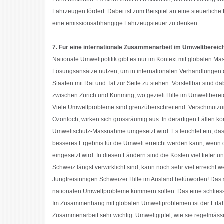
Fahrzeugen fördert. Dabei ist zum Beispiel an eine steuerlic
eine emissionsabhängige Fahrzeugsteuer zu denken.
7. Für eine internationale Zusammenarbeit im Umweltbereic
Nationale Umweltpolitik gibt es nur im Kontext mit globalen M
Lösungsansätze nutzen, um in internationalen Verhandlungen 
Staaten mit Rat und Tat zur Seite zu stehen. Vorstellbar sind d
zwischen Zürich und Kunming, wo gezielt Hilfe im Umweltbereic
Viele Umweltprobleme sind grenzüberschreitend: Verschmutzun
Ozonloch, wirken sich grossräumig aus. In derartigen Fällen ko
Umweltschutz-Massnahme umgesetzt wird. Es leuchtet ein, das
besseres Ergebnis für die Umwelt erreicht werden kann, wenn
eingesetzt wird. In diesen Ländern sind die Kosten viel tiefer
Schweiz längst verwirklicht sind, kann noch sehr viel erreicht 
Jungfreisinnigen Schweizer Hilfe im Ausland befürworten! Das s
nationalen Umweltprobleme kümmern sollen. Das eine schliess
Im Zusammenhang mit globalen Umweltproblemen ist der Erfah
Zusammenarbeit sehr wichtig. Umweltgipfel, wie sie regelmässig 