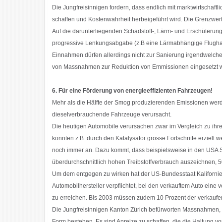
Die Jungfreisinnigen fordern, dass endlich mit marktwirtschaft
schaffen und Kostenwahrheit herbeigeführt wird. Die Grenzwer
Auf die darunterliegenden Schadstoff-, Lärm- und Erschüterung
progressive Lenkungsabgabe (z.B eine Lärmabhängige Flughaf
Einnahmen dürfen allerdings nicht zur Sanierung irgendwelche
von Massnahmen zur Reduktion von Emmissionen eingesetzt 
6. Für eine Förderung von energieeffizienten Fahrzeugen!
Mehr als die Hälfte der Smog produzierenden Emissionen werd
dieselverbrauchende Fahrzeuge verursacht.
Die heutigen Automobile verursachen zwar im Vergleich zu ihr
konnten z.B. durch den Katalysator grosse Fortschritte erziel
noch immer an. Dazu kommt, dass beispielsweise in den USA Spo
überdurchschnittlich hohen Treibstoffverbrauch auszeichnen
Um dem entgegen zu wirken hat der US-Bundesstaat Kalifornie
Automobilhersteller verpflichtet, bei den verkauftem Auto eine 
zu erreichen. Bis 2003 müssen zudem 10 Prozent der verkaufen
Die Jungfreisinnigen Kanton Zürich befürworten Massnahmen, wi
Form bestehen. Es sind Anreize zu schaffen, die die Haltung vo